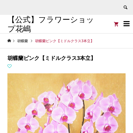
【公式】フラワーショッ


プ花嶋
胡蝶蘭
胡蝶蘭ピンク【ミドルクラス3本立】
胡蝶蘭ピンク【ミドルクラス3本立】