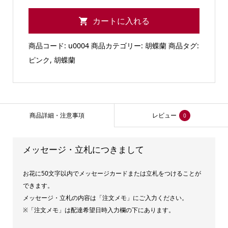
蘭
カートに入れる
ピ
ン
商品コード:
u0004
商品カテゴリー:
胡蝶蘭
商品タグ:
ク
ピンク
,
胡蝶蘭
【ミ
ド
ル
ク
商品詳細・注意事項
レビュー
0
ラ
ス
メッセージ・立札につきまして
3
本
お花に50文字以内でメッセージカードまたは立札をつけることが
立】
できます。
個
メッセージ・立札の内容は「注文メモ」にご入力ください。
※「注文メモ」は配達希望日時入力欄の下にあります。