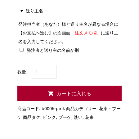
送り主名
発注担当者（あなた）様と送り主名が異なる場合は
【お支払へ進む】の次画面
「注文メモ欄」
に送り主
名を入力してください。
発注者と送り主の名前が別
ブ
数量
ー
ケ
カートに入れる
【ピ
ン
商品コード:
b0006-pink
商品カテゴリー:
花束・ブー
ク
ケ
商品タグ:
ピンク
,
ブーケ
,
淡い
,
花束
系】
個