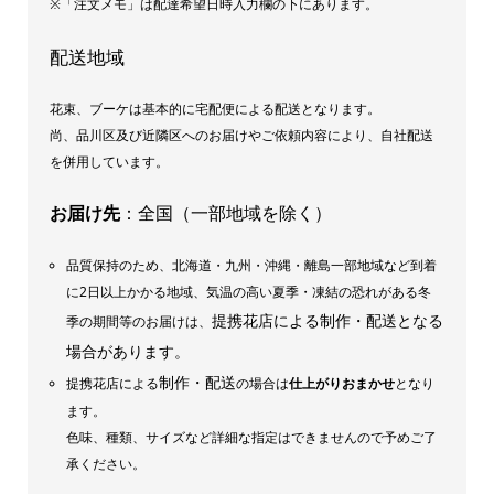
※「注文メモ」は配達希望日時入力欄の下にあります。
配送地域
花束、ブーケは基本的に宅配便による配送となります。
尚、品川区及び近隣区へのお届けやご依頼内容により、自社配送
を併用しています。
お届け先
：全国（一部地域を除く）
品質保持のため、北海道・九州・沖縄・離島一部地域など到着
に2日以上かかる地域、気温の高い夏季・凍結の恐れがある冬
提携花店による制作・配送となる
季の期間等のお届けは、
場合があります。
制作・配送
提携花店による
の場合は
仕上がりおまかせ
となり
ます。
色味、種類、サイズなど詳細な指定はできませんので予めご了
承ください。